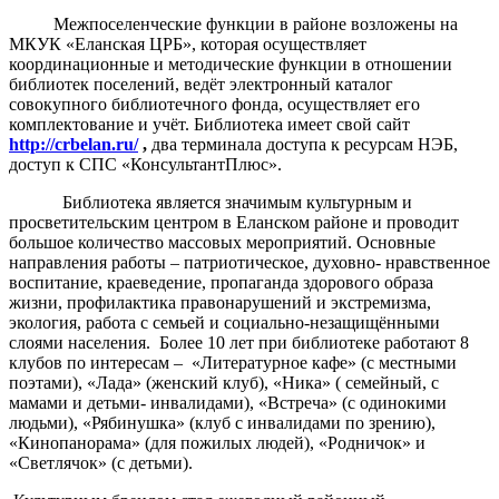
Межпоселенческие функции в районе возложены на
МКУК «Еланская ЦРБ», которая осуществляет
координационные и методические функции в отношении
библиотек поселений, ведёт электронный каталог
совокупного библиотечного фонда, осуществляет его
комплектование и учёт. Библиотека имеет свой сайт
http://crbelan.ru/
,
два терминала доступа к ресурсам НЭБ,
доступ к СПС «КонсультантПлюс».
Библиотека является значимым культурным и
просветительским центром в Еланском районе и проводит
большое количество массовых мероприятий. Основные
направления работы – патриотическое, духовно- нравственное
воспитание, краеведение, пропаганда здорового образа
жизни, профилактика правонарушений и экстремизма,
экология, работа с семьей и социально-незащищёнными
слоями населения. Более 10 лет при библиотеке работают 8
клубов по интересам – «Литературное кафе» (с местными
поэтами), «Лада» (женский клуб), «Ника» ( семейный, с
мамами и детьми- инвалидами), «Встреча» (с одинокими
людьми), «Рябинушка» (клуб с инвалидами по зрению),
«Кинопанорама» (для пожилых людей), «Родничок» и
«Светлячок» (с детьми).