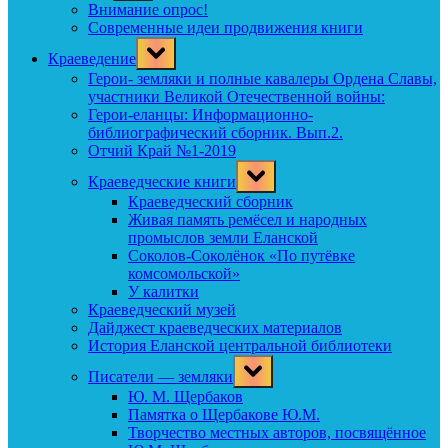
menu
Внимание опрос!
Современные идеи продвижения книги
Toggle
Краеведение
sub-
menu
Герои- земляки и полные кавалеры Ордена Славы,
участники Великой Отечественной войны:
Герои-еланцы: Информационно-
библиографический сборник. Вып.2.
Отчий Край №1-2019
Toggle
Краеведческие книги
sub-
menu
Краеведческий сборник
Живая память ремёсел и народных
промыслов земли Еланской
Соколов-Соколёнок «По путёвке
комсомольской»
У калитки
Краеведческий музей
Дайджест краеведческих материалов
История Еланской центральной библиотеки
Toggle
Писатели — земляки
sub-
menu
Ю. М. Щербаков
Памятка о Щербакове Ю.М.
Творчество местных авторов, посвящённое