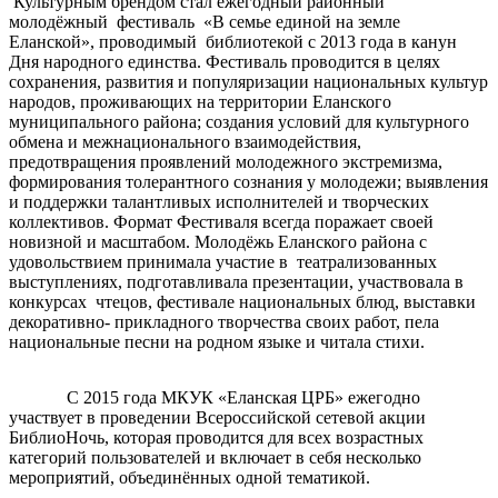
Культурным брендом стал ежегодный районный
молодёжный фестиваль «В семье единой на земле
Еланской», проводимый библиотекой с 2013 года в канун
Дня народного единства. Фестиваль проводится в целях
сохранения, развития и популяризации национальных культур
народов, проживающих на территории Еланского
муниципального района; создания условий для культурного
обмена и межнационального взаимодействия,
предотвращения проявлений молодежного экстремизма,
формирования толерантного сознания у молодежи; выявления
и поддержки талантливых исполнителей и творческих
коллективов. Формат Фестиваля всегда поражает своей
новизной и масштабом. Молодёжь Еланского района с
удовольствием принимала участие в театрализованных
выступлениях, подготавливала презентации, участвовала в
конкурсах чтецов, фестивале национальных блюд, выставки
декоративно- прикладного творчества своих работ, пела
национальные песни на родном языке и читала стихи.
С 2015 года МКУК «Еланская ЦРБ» ежегодно
участвует в проведении Всероссийской сетевой акции
БиблиоНочь, которая проводится для всех возрастных
категорий пользователей и включает в себя несколько
мероприятий, объединённых одной тематикой.