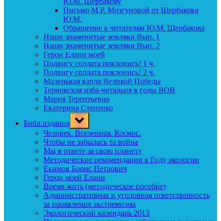
Ю.М. Щербакову
Письмо М.Р. Мозгуновой от Щербакова
Ю.М.
Обращение к читателям Ю.М. Щербакова
Наши знаменитые земляки Вып. 1
Наши знаменитые земляки Вып. 2
Герои Елани моей
Подвигу солдата поклонись! 1 ч.
Подвигу солдата поклонись! 2 ч.
Маленькая капля Великой Победы
Терновская изба-читальня в годы ВОВ
Мария Терентьевна
Екатерина Стеценко
Toggle
Библ.издания
sub-
menu
Человек. Вселенная. Космос.
Чтобы не забылась та война
Мы в ответе за свою планету
Методические рекомендации к Году экологии
Екимов Борис Петрович
Герои моей Елани
Время жить (методическое пособие)
Административная и уголовная ответственность
за проявления экстремизма
Экологический календарь 2013