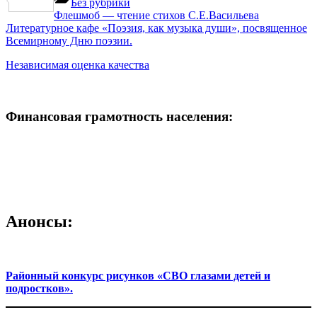
Отправить
Без рубрики
Навигация
Previous
Флешмоб — чтение стихов С.Е.Васильева
Next
Post:
Литературное кафе «Поэзия, как музыка души», посвященное
по
Post:
Всемирному Дню поэзии.
записям
Независимая оценка качества
Финансовая грамотность населения:
Анонсы:
Районный конкурс рисунков «СВО глазами детей и
подростков».