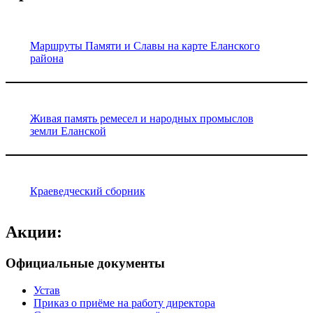
Маршруты Памяти и Славы на карте Еланского
района
Живая память ремесел и народных промыслов
земли Еланской
Краеведческий сборник
Акции:
Официальные документы
Устав
Приказ о приёме на работу директора