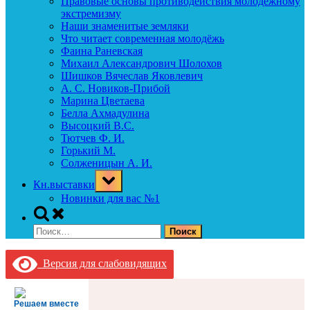
Правовые основы противодействия молодежному
экстремизму
Наши знаменитые земляки
Что читает современная молодёжь
Фаина Раневская
Михаил Александрович Шолохов
Шишков Вячеслав Яковлевич
А. С. Новиков-Прибой
Марина Цветаева
Белла Ахмадулина
Высоцкий В.С.
Тютчев Ф. И.
Горький М.
Солженицын А. И.
Toggle
Кн.выставки
sub-
menu
Новинки для вас №1
Toggle
search
Найти:
form
Версия для слабовидящих
Решаем вместе