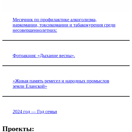
Месячник по профилактике алкоголизма,
наркомании, токсикомании и табакокурения среди
несовершеннолетних:
Фотоакция: «Дыхание весны».
«Живая память ремесел и народных промыслов
земли Еланской»
2024 год — Год семьи
Проекты: