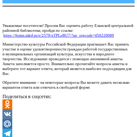
Уважаемые посетители! Просим Вас оценить работу Еланской центральной
районной библиотеки, пройдя по ссылке:
https://forms.mkrf.ru/e/2579/xTPLeBU7/?ap_orgcode=450220089
Министерство культуры Российской Федерации приглашает Вас принять
участие в оценке удовлетворенности граждан работой государственных
и муниципальных организаций культуры, искусства и народного
творчества. Исследование проводится с помощью анонимной анкеты.
Анкета заполняется просто. Внимательно прочитайте вопросы анкеты и
выберите тот вариант ответа, который является наиболее подходящим для
Вас.
Обратите внимание – на некоторые вопросы Вы можете давать несколько
вариантов ответа или отвечать в свободной форме.
Поделиться в соцсетях:
Odnoklassniki
VK
Mail.Ru