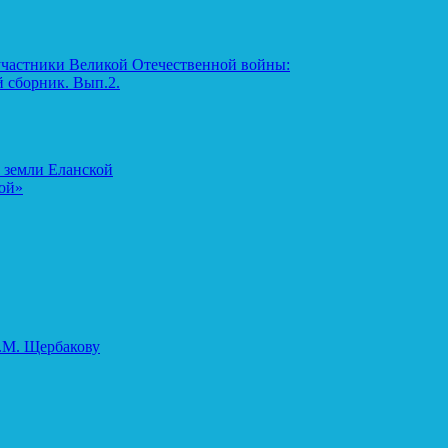
участники Великой Отечественной войны:
 сборник. Вып.2.
 земли Еланской
ой»
.М. Щербакову