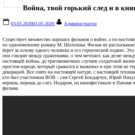
Отправить
Война, твой горький след и в кни
Posted
By
03.05.2020
03.05.2020
Администратор
on
Существует множество хороших фильмов о войне, а по-настоя
по одноименному роману М. Шолохова. Фильм не рассказывает 
берет за основу одного человека и его героический подвиг. Это
они говорят между сражениями, о чем мечтают, как делят межд
настоящей войны, до трагикомичных случаев солдатской жизни.
простом народе, который сражался и выживал и при этом не т
декораций. Все снято на настоящей натуре, с настоящей техни
кто был участником ВОВ – сам Сергей Бондарчук, Юрий Никул
веришь, веришь до слез. Недаром, на кинофестивале в Панаме
фильма.