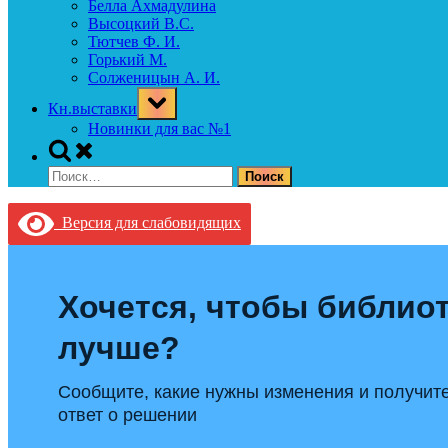
Белла Ахмадулина
Высоцкий В.С.
Тютчев Ф. И.
Горький М.
Солженицын А. И.
Toggle
Кн.выставки
sub-
menu
Новинки для вас №1
Toggle
search
Найти:
form
Версия для слабовидящих
Хочется, чтобы библиот
лучше?
Сообщите, какие нужны изменения и получит
ответ о решении