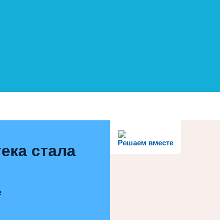
Решаем вместе
ека стала
е