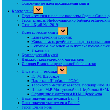
Современные идеи продвижения книги
Toggle
Краеведение
sub-
menu
Герои- земляки и полные кавалеры Ордена Славы, 
Герои-еланцы: Информационно-библиографический
Отчий Край №1-2019
Toggle
Краеведческие книги
sub-
menu
Краеведческий сборник
Живая память ремёсел и народных промыслов
Соколов-Соколёнок «По путёвке комсомольск
У калитки
Краеведческий музей
Дайджест краеведческих материалов
История Еланской центральной библиотеки
Toggle
Писатели — земляки
sub-
menu
Ю. М. Щербаков
Памятка о Щербакове Ю.М.
Творчество местных авторов, посвящённое Ю
Письмо М.Р. Мозгуновой от Щербакова Ю.М.
Обращение к читателям Ю.М. Щербакова
Наши знаменитые земляки Вып. 1
Наши знаменитые земляки Вып. 2
Герои Елани моей