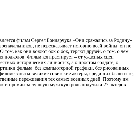
вляется фильм Сергея Бондарчука «Они сражались за Родину»
оеначальников, не пересказывает историю всей войны, он не
 том, как они воюют бок о бок, теряют друзей, о том, о чем
ых подколов. Фильм контрастирует – от ужасных сцен
стных исторических личностях, а о простом солдате, о
артинки фильма, без компьютерной графики, без рисованных
фильме заняты великие советские актеры, среди них были и те,
ственные переживания тех самых военных дней. Поэтому им
чук и премии за лучшую мужскую роль получили 27 актеров