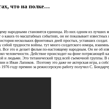
гах, что на полке…
щему народными становятся единицы. Из них одним из лучших я
о каких-то масштабных событиях, он не показывает известных в
 история нескольких фронтовых дней простых, уставших солдат. О
у собой трудности войны. тут много солдатского юмора, взаимн
 Все это и делает фильм по-настоящему народным. Он не об изве
ерял человечности. Действие происходит на фоне потрясающей к
кой и людьми. Это титанический труд всей съемочной группы. В 
ин и Иван Лапиков. Поэтому это даже не актерская игра, а соб
 в 1976 году премию за режиссерскую работу получил С. Бондар