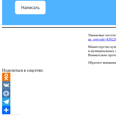
Написать
Уважаемые посетит
ap_orgcode=45022
Министерство куль
и муниципальных о
Внимательно прочи
Обратите внимание
Поделиться в соцсетях:
Odnoklassniki
VK
Mail.Ru
Telegram