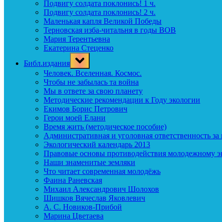
Подвигу солдата поклонись! 1 ч.
Подвигу солдата поклонись! 2 ч.
Маленькая капля Великой Победы
Терновская изба-читальня в годы ВОВ
Мария Терентьевна
Екатерина Стеценко
Toggle
Библ.издания
sub-
menu
Человек. Вселенная. Космос.
Чтобы не забылась та война
Мы в ответе за свою планету
Методические рекомендации к Году экологии
Екимов Борис Петрович
Герои моей Елани
Время жить (методическое пособие)
Административная и уголовная ответственность за
Экологический календарь 2013
Правовые основы противодействия молодежному э
Наши знаменитые земляки
Что читает современная молодёжь
Фаина Раневская
Михаил Александрович Шолохов
Шишков Вячеслав Яковлевич
А. С. Новиков-Прибой
Марина Цветаева