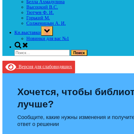
Белла Ахмадулина
Высоцкий В.С.
Тютчев Ф. И.
Горький М.
Солженицын А. И.
Toggle
Кн.выставки
sub-
menu
Новинки для вас №1
Toggle
search
Найти:
form
Версия для слабовидящих
Хочется, чтобы библиот
лучше?
Сообщите, какие нужны изменения и получит
ответ о решении