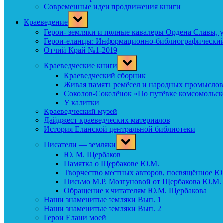
Современные идеи продвижения книги
Toggle
Краеведение
sub-
menu
Герои- земляки и полные кавалеры Ордена Славы, 
Герои-еланцы: Информационно-библиографический
Отчий Край №1-2019
Toggle
Краеведческие книги
sub-
menu
Краеведческий сборник
Живая память ремёсел и народных промыслов
Соколов-Соколёнок «По путёвке комсомольск
У калитки
Краеведческий музей
Дайджест краеведческих материалов
История Еланской центральной библиотеки
Toggle
Писатели — земляки
sub-
menu
Ю. М. Щербаков
Памятка о Щербакове Ю.М.
Творчество местных авторов, посвящённое Ю
Письмо М.Р. Мозгуновой от Щербакова Ю.М.
Обращение к читателям Ю.М. Щербакова
Наши знаменитые земляки Вып. 1
Наши знаменитые земляки Вып. 2
Герои Елани моей