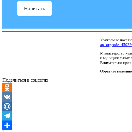
Написать
Уважаемые посетит
ap_orgcode=45022
Министерство куль
и муниципальных о
Внимательно прочи
Обратите внимание
Поделиться в соцсетях:
Odnoklassniki
VK
Mail.Ru
Telegram