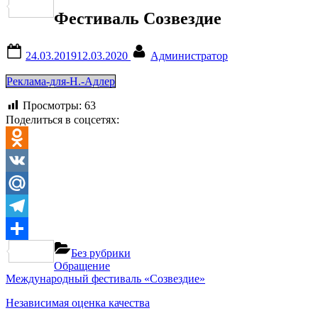
Отправить
Фестиваль Созвездие
Posted
By
24.03.2019
12.03.2020
Администратор
on
Реклама-для-Н.-Адлер
Просмотры:
63
Поделиться в соцсетях:
Odnoklassniki
VK
Mail.Ru
Telegram
Отправить
Без рубрики
Навигация
Previous
Обращение
Next
Post:
Международный фестиваль «Созвездие»
по
Post:
Независимая оценка качества
записям