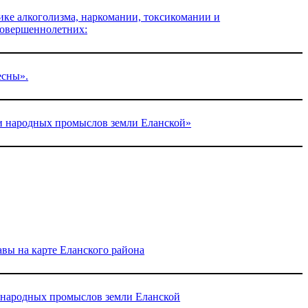
ке алкоголизма, наркомании, токсикомании и
совершеннолетних:
есны».
и народных промыслов земли Еланской»
вы на карте Еланского района
 народных промыслов земли Еланской