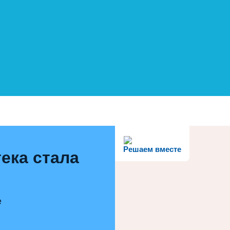
Решаем вместе
ека стала
е