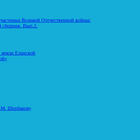
участники Великой Отечественной войны:
 сборник. Вып.2.
 земли Еланской
ой»
.М. Щербакову