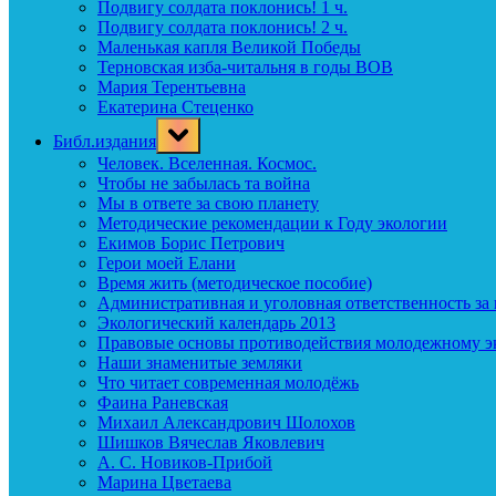
Подвигу солдата поклонись! 1 ч.
Подвигу солдата поклонись! 2 ч.
Маленькая капля Великой Победы
Терновская изба-читальня в годы ВОВ
Мария Терентьевна
Екатерина Стеценко
Toggle
Библ.издания
sub-
menu
Человек. Вселенная. Космос.
Чтобы не забылась та война
Мы в ответе за свою планету
Методические рекомендации к Году экологии
Екимов Борис Петрович
Герои моей Елани
Время жить (методическое пособие)
Административная и уголовная ответственность за
Экологический календарь 2013
Правовые основы противодействия молодежному э
Наши знаменитые земляки
Что читает современная молодёжь
Фаина Раневская
Михаил Александрович Шолохов
Шишков Вячеслав Яковлевич
А. С. Новиков-Прибой
Марина Цветаева