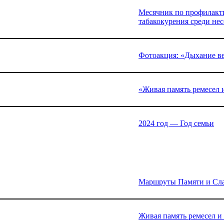
Месячник по профилакти
табакокурения среди не
Фотоакция: «Дыхание в
«Живая память ремесел 
2024 год — Год семьи
Маршруты Памяти и Сла
Живая память ремесел и