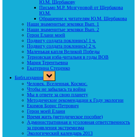
Ю.М. Щербакову
Письмо М.Р. Мозгуновой от Щербакова
Ю.М.
Обращение к читателям Ю.М. Щербакова
Наши знаменитые земляки Вып. 1
Наши знаменитые земляки Вып. 2
Герои Елани моей
Подвигу солдата поклонись! 1 ч.
Подвигу солдата поклонись! 2 ч.
Маленькая капля Великой Победы
Терновская изба-читальня в годы ВОВ
Мария Терентьевна
Екатерина Стеценко
Toggle
Библ.издания
sub-
menu
Человек. Вселенная. Космос.
Чтобы не забылась та война
Мы в ответе за свою планету
Методические рекомендации к Году экологии
Екимов Борис Петрович
Герои моей Елани
Время жить (методическое пособие)
Административная и уголовная ответственность
за проявления экстремизма
Экологический календарь 2013