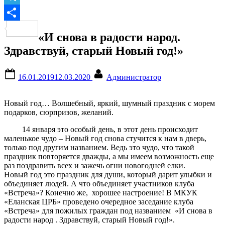
Telegram
Отправить
«И снова в радости народ.
Здравствуй, старый Новый год!»
Posted
By
16.01.2019
12.03.2020
Администратор
on
Новый год… Волшебный, яркий, шумный праздник с морем
подарков, сюрпризов, желаний.
14 января это особый день, в этот день происходит
маленькое чудо – Новый год снова стучится к нам в дверь,
только под другим названием. Ведь это чудо, что такой
праздник повторяется дважды, а мы имеем возможность еще
раз поздравить всех и зажечь огни новогодней елки.
Новый год это праздник для души, который дарит улыбки и
объединяет людей. А что объединяет участников клуба
«Встреча»? Конечно же, хорошее настроение! В МКУК
«Еланская ЦРБ» проведено очередное заседание клуба
«Встреча» для пожилых граждан под названием «И снова в
радости народ . Здравствуй, старый Новый год!».