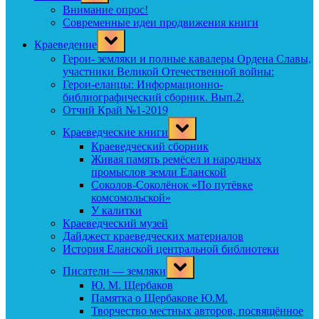
menu
Внимание опрос!
Современные идеи продвижения книги
Toggle
Краеведение
sub-
menu
Герои- земляки и полные кавалеры Ордена Славы,
участники Великой Отечественной войны:
Герои-еланцы: Информационно-
библиографический сборник. Вып.2.
Отчий Край №1-2019
Toggle
Краеведческие книги
sub-
menu
Краеведческий сборник
Живая память ремёсел и народных
промыслов земли Еланской
Соколов-Соколёнок «По путёвке
комсомольской»
У калитки
Краеведческий музей
Дайджест краеведческих материалов
История Еланской центральной библиотеки
Toggle
Писатели — земляки
sub-
menu
Ю. М. Щербаков
Памятка о Щербакове Ю.М.
Творчество местных авторов, посвящённое