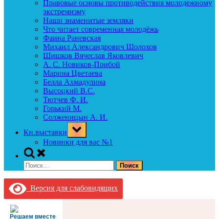
Правовые основы противодействия молодежному
экстремизму
Наши знаменитые земляки
Что читает современная молодёжь
Фаина Раневская
Михаил Александрович Шолохов
Шишков Вячеслав Яковлевич
А. С. Новиков-Прибой
Марина Цветаева
Белла Ахмадулина
Высоцкий В.С.
Тютчев Ф. И.
Горький М.
Солженицын А. И.
Toggle
Кн.выставки
sub-
menu
Новинки для вас №1
Toggle
search
Найти:
form
Версия для слабовидящих
Решаем вместе