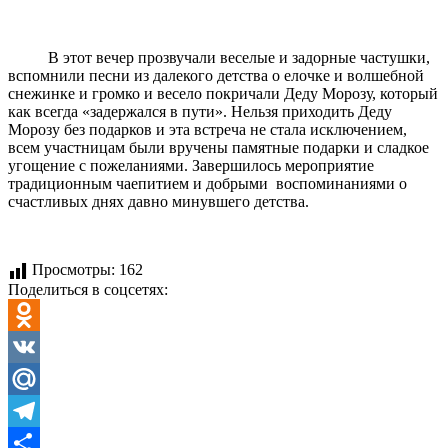
В этот вечер прозвучали веселые и задорные частушки,
вспомнили песни из далекого детства о елочке и волшебной
снежинке и громко и весело покричали Деду Морозу, который
как всегда «задержался в пути». Нельзя приходить Деду
Морозу без подарков и эта встреча не стала исключением,
всем участницам были вручены памятные подарки и сладкое
угощение с пожеланиями. Завершилось мероприятие
традиционным чаепитием и добрыми воспоминаниями о
счастливых днях давно минувшего детства.
Просмотры:
162
Поделиться в соцсетях:
Odnoklassniki
VK
Mail.Ru
Telegram