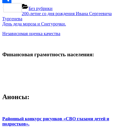
Отправить
Без рубрики
Навигация
Previous
200-летие со дня рождения Ивана Сергеевича
Post:
Тургенева
по
Next
День деда мороза и Снегурочки.
записям
Post:
Независимая оценка качества
Финансовая грамотность населения:
Анонсы:
Районный конкурс рисунков «СВО глазами детей и
подростков».