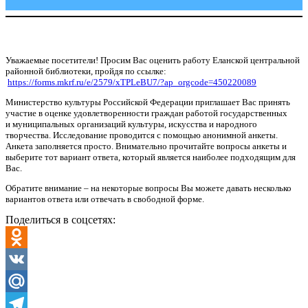
Уважаемые посетители! Просим Вас оценить работу Еланской центральной
районной библиотеки, пройдя по ссылке:
https://forms.mkrf.ru/e/2579/xTPLeBU7/?ap_orgcode=450220089
Министерство культуры Российской Федерации приглашает Вас принять
участие в оценке удовлетворенности граждан работой государственных
и муниципальных организаций культуры, искусства и народного
творчества. Исследование проводится с помощью анонимной анкеты.
Анкета заполняется просто. Внимательно прочитайте вопросы анкеты и
выберите тот вариант ответа, который является наиболее подходящим для
Вас.
Обратите внимание – на некоторые вопросы Вы можете давать несколько
вариантов ответа или отвечать в свободной форме.
Поделиться в соцсетях:
Odnoklassniki
VK
Mail.Ru