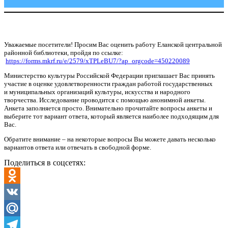
Уважаемые посетители! Просим Вас оценить работу Еланской центральной
районной библиотеки, пройдя по ссылке:
https://forms.mkrf.ru/e/2579/xTPLeBU7/?ap_orgcode=450220089
Министерство культуры Российской Федерации приглашает Вас принять
участие в оценке удовлетворенности граждан работой государственных
и муниципальных организаций культуры, искусства и народного
творчества. Исследование проводится с помощью анонимной анкеты.
Анкета заполняется просто. Внимательно прочитайте вопросы анкеты и
выберите тот вариант ответа, который является наиболее подходящим для
Вас.
Обратите внимание – на некоторые вопросы Вы можете давать несколько
вариантов ответа или отвечать в свободной форме.
Поделиться в соцсетях:
Odnoklassniki
VK
Mail.Ru