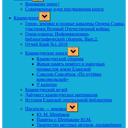
menu
Внимание опрос!
Современные идеи продвижения книги
Toggle
Краеведение
sub-
menu
Герои- земляки и полные кавалеры Ордена Славы,
участники Великой Отечественной войны:
Герои-еланцы: Информационно-
библиографический сборник. Вып.2.
Отчий Край №1-2019
Toggle
Краеведческие книги
sub-
menu
Краеведческий сборник
Живая память ремёсел и народных
промыслов земли Еланской
Соколов-Соколёнок «По путёвке
комсомольской»
У калитки
Краеведческий музей
Дайджест краеведческих материалов
История Еланской центральной библиотеки
Toggle
Писатели — земляки
sub-
menu
Ю. М. Щербаков
Памятка о Щербакове Ю.М.
Творчество местных авторов, посвящённое