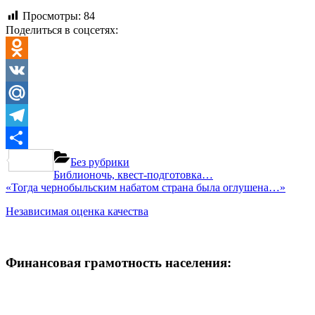
Просмотры:
84
Поделиться в соцсетях:
Odnoklassniki
VK
Mail.Ru
Telegram
Отправить
Без рубрики
Навигация
Previous
Библионочь, квест-подготовка…
Next
Post:
«Тогда чернобыльским набатом страна была оглушена…»
по
Post:
Независимая оценка качества
записям
Финансовая грамотность населения: