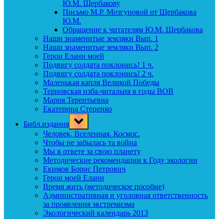
Ю.М. Щербакову
Письмо М.Р. Мозгуновой от Щербакова
Ю.М.
Обращение к читателям Ю.М. Щербакова
Наши знаменитые земляки Вып. 1
Наши знаменитые земляки Вып. 2
Герои Елани моей
Подвигу солдата поклонись! 1 ч.
Подвигу солдата поклонись! 2 ч.
Маленькая капля Великой Победы
Терновская изба-читальня в годы ВОВ
Мария Терентьевна
Екатерина Стеценко
Toggle
Библ.издания
sub-
menu
Человек. Вселенная. Космос.
Чтобы не забылась та война
Мы в ответе за свою планету
Методические рекомендации к Году экологии
Екимов Борис Петрович
Герои моей Елани
Время жить (методическое пособие)
Административная и уголовная ответственность
за проявления экстремизма
Экологический календарь 2013