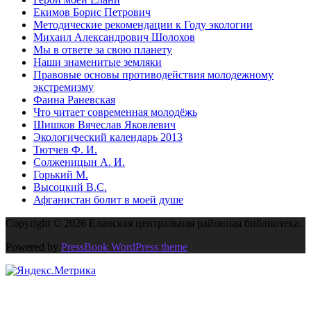
Екимов Борис Петрович
Методические рекомендации к Году экологии
Михаил Александрович Шолохов
Мы в ответе за свою планету
Наши знаменитые земляки
Правовые основы противодействия молодежному
экстремизму
Фаина Раневская
Что читает современная молодёжь
Шишков Вячеслав Яковлевич
Экологический календарь 2013
Тютчев Ф. И.
Солженицын А. И.
Горький М.
Высоцкий В.С.
Афганистан болит в моей душе
Copyright © 2026 Еланская центральная районная библиотека.
Powered by
PressBook WordPress theme