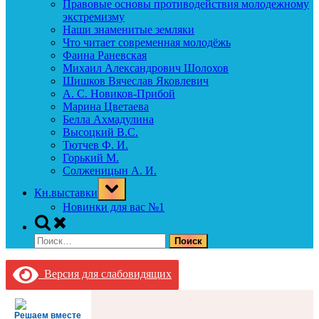
Правовые основы противодействия молодежному
экстремизму
Наши знаменитые земляки
Что читает современная молодёжь
Фаина Раневская
Михаил Александрович Шолохов
Шишков Вячеслав Яковлевич
А. С. Новиков-Прибой
Марина Цветаева
Белла Ахмадулина
Высоцкий В.С.
Тютчев Ф. И.
Горький М.
Солженицын А. И.
Toggle
Кн.выставки
sub-
menu
Новинки для вас №1
Toggle
search
Найти:
form
Версия для слабовидящих
Решаем вместе