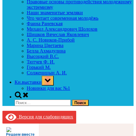
Правовые основы противодействия молодежному
экстремизму
Наши знаменитые земляки
Что читает современная молодёжь
Фаина Раневская
Михаил Александрович Шолохов
Шишков Вячеслав Яковлевич
А. С. Новиков-Прибой
Марина Цветаева
Белла Ахмадулина
Высоцкий В.С.
Тютчев Ф. И.
Горький М.
Солженицын А. И.
Toggle
Кн.выставки
sub-
menu
Новинки для вас №1
Toggle
search
Найти:
form
Версия для слабовидящих
Решаем вместе