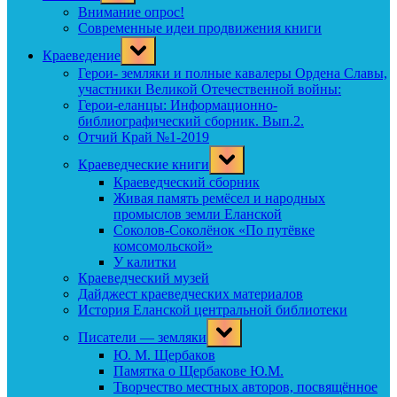
menu
Внимание опрос!
Современные идеи продвижения книги
Toggle
Краеведение
sub-
menu
Герои- земляки и полные кавалеры Ордена Славы,
участники Великой Отечественной войны:
Герои-еланцы: Информационно-
библиографический сборник. Вып.2.
Отчий Край №1-2019
Toggle
Краеведческие книги
sub-
menu
Краеведческий сборник
Живая память ремёсел и народных
промыслов земли Еланской
Соколов-Соколёнок «По путёвке
комсомольской»
У калитки
Краеведческий музей
Дайджест краеведческих материалов
История Еланской центральной библиотеки
Toggle
Писатели — земляки
sub-
menu
Ю. М. Щербаков
Памятка о Щербакове Ю.М.
Творчество местных авторов, посвящённое