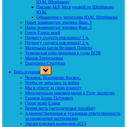
Ю.М. Щербакову
Письмо М.Р. Мозгуновой от Щербакова
Ю.М.
Обращение к читателям Ю.М. Щербакова
Наши знаменитые земляки Вып. 1
Наши знаменитые земляки Вып. 2
Герои Елани моей
Подвигу солдата поклонись! 1 ч.
Подвигу солдата поклонись! 2 ч.
Маленькая капля Великой Победы
Терновская изба-читальня в годы ВОВ
Мария Терентьевна
Екатерина Стеценко
Toggle
Библ.издания
sub-
menu
Человек. Вселенная. Космос.
Чтобы не забылась та война
Мы в ответе за свою планету
Методические рекомендации к Году экологии
Екимов Борис Петрович
Герои моей Елани
Время жить (методическое пособие)
Административная и уголовная ответственность
за проявления экстремизма
Экологический календарь 2013