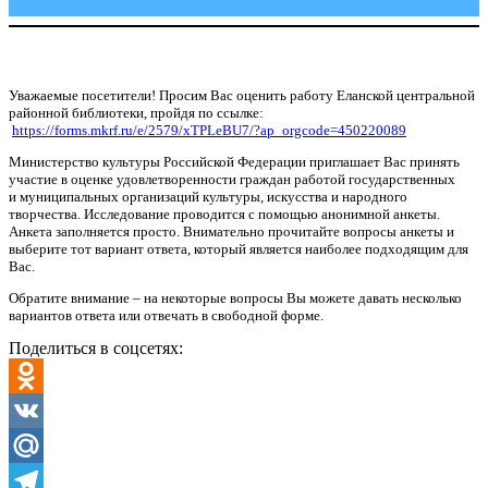
Уважаемые посетители! Просим Вас оценить работу Еланской центральной
районной библиотеки, пройдя по ссылке:
https://forms.mkrf.ru/e/2579/xTPLeBU7/?ap_orgcode=450220089
Министерство культуры Российской Федерации приглашает Вас принять
участие в оценке удовлетворенности граждан работой государственных
и муниципальных организаций культуры, искусства и народного
творчества. Исследование проводится с помощью анонимной анкеты.
Анкета заполняется просто. Внимательно прочитайте вопросы анкеты и
выберите тот вариант ответа, который является наиболее подходящим для
Вас.
Обратите внимание – на некоторые вопросы Вы можете давать несколько
вариантов ответа или отвечать в свободной форме.
Поделиться в соцсетях:
Odnoklassniki
VK
Mail.Ru