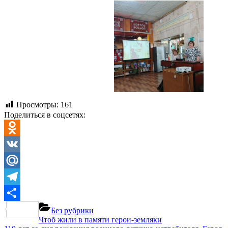
Просмотры:
161
Поделиться в соцсетях:
Odnoklassniki
VK
Mail.Ru
Telegram
Отправить
Без рубрики
Навигация
Previous
Чтоб жили в памяти герои-земляки