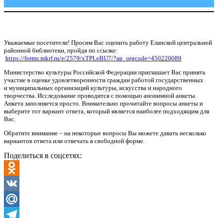
Уважаемые посетители! Просим Вас оценить работу Еланской центральной
районной библиотеки, пройдя по ссылке:
https://forms.mkrf.ru/e/2579/xTPLeBU7/?ap_orgcode=450220089
Министерство культуры Российской Федерации приглашает Вас принять
участие в оценке удовлетворенности граждан работой государственных
и муниципальных организаций культуры, искусства и народного
творчества. Исследование проводится с помощью анонимной анкеты.
Анкета заполняется просто. Внимательно прочитайте вопросы анкеты и
выберите тот вариант ответа, который является наиболее подходящим для
Вас.
Обратите внимание – на некоторые вопросы Вы можете давать несколько
вариантов ответа или отвечать в свободной форме.
Поделиться в соцсетях:
Odnoklassniki
VK
Mail.Ru