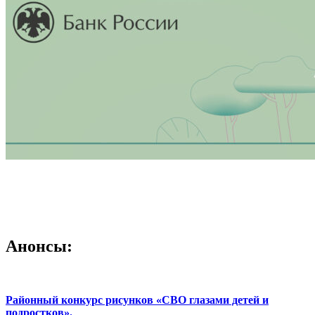
Анонсы:
Районный конкурс рисунков «СВО глазами детей и
подростков».