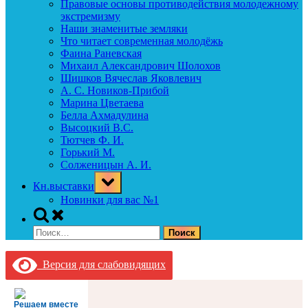
Правовые основы противодействия молодежному
экстремизму
Наши знаменитые земляки
Что читает современная молодёжь
Фаина Раневская
Михаил Александрович Шолохов
Шишков Вячеслав Яковлевич
А. С. Новиков-Прибой
Марина Цветаева
Белла Ахмадулина
Высоцкий В.С.
Тютчев Ф. И.
Горький М.
Солженицын А. И.
Toggle
Кн.выставки
sub-
menu
Новинки для вас №1
Toggle
search
Найти:
form
Версия для слабовидящих
Решаем вместе