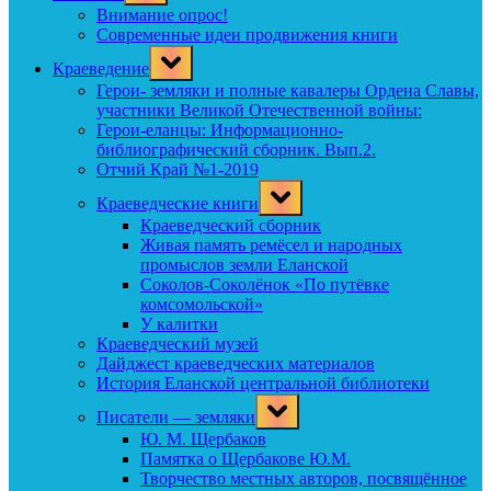
menu
Внимание опрос!
Современные идеи продвижения книги
Toggle
Краеведение
sub-
menu
Герои- земляки и полные кавалеры Ордена Славы,
участники Великой Отечественной войны:
Герои-еланцы: Информационно-
библиографический сборник. Вып.2.
Отчий Край №1-2019
Toggle
Краеведческие книги
sub-
menu
Краеведческий сборник
Живая память ремёсел и народных
промыслов земли Еланской
Соколов-Соколёнок «По путёвке
комсомольской»
У калитки
Краеведческий музей
Дайджест краеведческих материалов
История Еланской центральной библиотеки
Toggle
Писатели — земляки
sub-
menu
Ю. М. Щербаков
Памятка о Щербакове Ю.М.
Творчество местных авторов, посвящённое