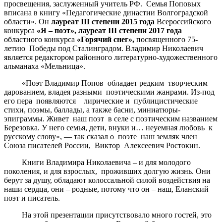
просвещения, заслуженный учитель РФ. Семья Поповых
вписана в книгу «Педагогические династии Волгоградской
области». Он
лауреат
III
степени 2015 года
Всероссийского
конкурса
«Я – поэт», лауреат
III
степени 2017 года
областного конкурса
«Горячий снег»,
посвященного 75-
летию Победы под Сталинградом. Владимир Николаевич
является редактором районного литературно-художественного
альманаха «Мельница».
«Поэт Владимир Попов обладает редким творческим
дарованием, владея разными поэтическими жанрами. Из-под
его пера появляются лирические и публицистические
стихи, поэмы, баллады, а также басни, миниатюры-
эпиграммы. Живет наш поэт в селе с поэтическим названием
Березовка. У него семья, дети, внуки и… неуемная любовь к
русскому слову», — так сказал о поэте наш земляк член
Союза писателей России, Виктор Алексеевич Ростокин.
Книги Владимира Николаевича – и для молодого
поколения, и для взрослых, проживших долгую жизнь. Они
берут за душу, обладают колоссальной силой воздействия на
наши сердца, они – родные, потому что он – наш, Еланский
поэт и писатель.
На этой презентации присутствовало много гостей, это