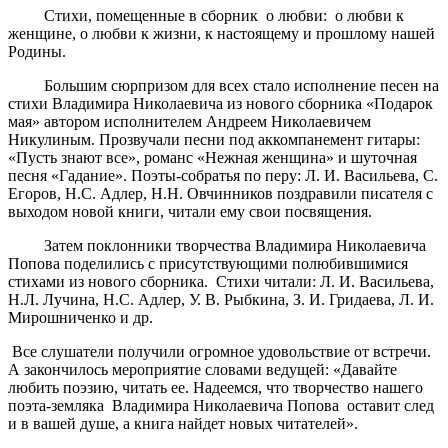
Стихи, помещенные в сборник о любви: о любви к
женщине, о любви к жизни, к настоящему и прошлому нашей
Родины.
Большим сюрпризом для всех стало исполнение песен на
стихи Владимира Николаевича из нового сборника «Подарок
мая» автором исполнителем Андреем Николаевичем
Никулиным. Прозвучали песни под аккомпанемент гитары:
«Пусть знают все», романс «Нежная женщина» и шуточная
песня «Гадание». Поэты-собратья по перу: Л. И. Васильева, С.
Егоров, Н.С. Адлер, Н.Н. Овчинников поздравили писателя с
выходом новой книги, читали ему свои посвящения.
Затем поклонники творчества Владимира Николаевича
Попова поделились с присутствующими полюбившимися
стихами из нового сборника. Стихи читали: Л. И. Васильева,
Н.Л. Лучина, Н.С. Адлер, У. В. Рыбкина, З. И. Гридаева, Л. И.
Мирошниченко и др.
Все слушатели получили огромное удовольствие от встречи.
А закончилось мероприятие словами ведущей: «Давайте
любить поэзию, читать ее. Надеемся, что творчество нашего
поэта-земляка Владимира Николаевича Попова оставит след
и в вашей душе, а книга найдет новых читателей».