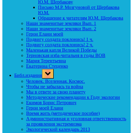
Ю.М. Щербакову
Письмо М.Р. Мозгуновой от Щербакова
Ю.М.
Обращение к читателям Ю.М. Щербакова
Наши знаменитые земляки Вып. 1
Наши знаменитые земляки Вып. 2
Герои Елани моей
Подвигу солдата поклонись! 1 ч.
Подвигу солдата поклонись! 2 ч.
Маленькая капля Великой Победы
Терновская изба-читальня в годы ВОВ
Мария Терентьевна
Екатерина Стеценко
Toggle
Библ.издания
sub-
menu
Человек. Вселенная. Космос.
Чтобы не забылась та война
Мы в ответе за свою планету
Методические рекомендации к Году экологии
Екимов Борис Петрович
Герои моей Елани
Время жить (методическое пособие)
Административная и уголовная ответственность
за проявления экстремизма
Экологический календарь 2013