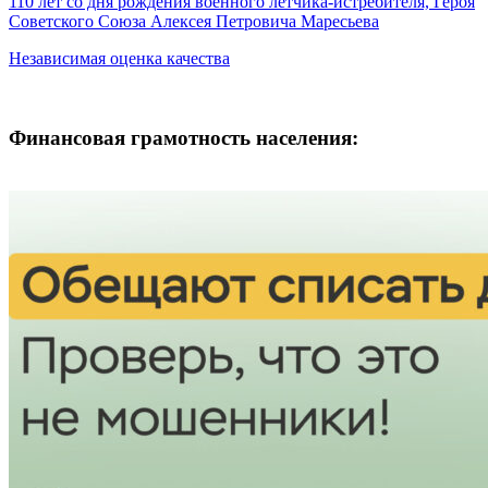
Next
Post:
110 лет со дня рождения военного летчика-истребителя, Героя
по
Post:
Советского Союза Алексея Петровича Маресьева
записям
Независимая оценка качества
Финансовая грамотность населения: