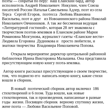
поэты — собратья по перу: наш Еланский бард, автор
исполнитель Андрей Николаевич Никулин, член Союза
писателей России Наталья Савельевна Адлер, поэт из села
Терса Сергей Егоров, поэтесса Любовь Ивановна
Васильева, поэт и друг из Новоаннинского района Николай
Николаевич Овчинников. А так же бессменная ведущая
«Литературной гостиной», которая 28 лет знакомила с
творчеством поэтов-земляков в Еланском районе Мария
Романовна Мозгунова, журналист газеты «Еланские вести»
Людмила Егоровна Дудникова и просто любители, и
знатоки творчества Владимира Николаевича Попова.
Открыла мероприятие директор центральной районной
библиотеки Ирина Викторовна Малышева. Она представила
присутствующим новую книгу поэта-земляка.
Автор книги рассказал присутствующим о своем творчестве,
том, что подвигло его написать новую книгу, какие стихи
вошли в сборник.
В новый поэтический сборник автор включил 186
стихотворений и 6 поэм. Туда вошли, как новые
стихотворения, так и произведения, написанные в разные
годы жизни. Посвящен сборник верному спутнику жизни,
жене поэта — Любови Васильевне Поповой.