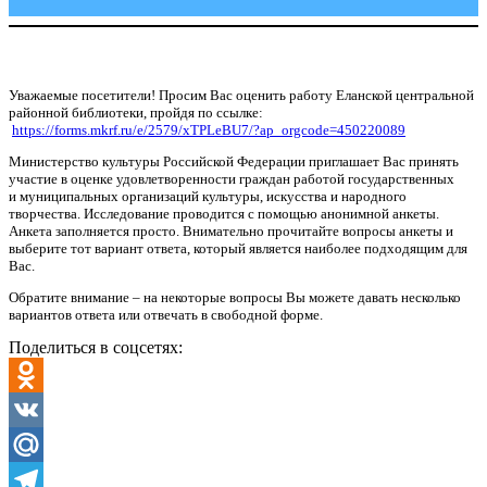
Уважаемые посетители! Просим Вас оценить работу Еланской центральной
районной библиотеки, пройдя по ссылке:
https://forms.mkrf.ru/e/2579/xTPLeBU7/?ap_orgcode=450220089
Министерство культуры Российской Федерации приглашает Вас принять
участие в оценке удовлетворенности граждан работой государственных
и муниципальных организаций культуры, искусства и народного
творчества. Исследование проводится с помощью анонимной анкеты.
Анкета заполняется просто. Внимательно прочитайте вопросы анкеты и
выберите тот вариант ответа, который является наиболее подходящим для
Вас.
Обратите внимание – на некоторые вопросы Вы можете давать несколько
вариантов ответа или отвечать в свободной форме.
Поделиться в соцсетях:
Odnoklassniki
VK
Mail.Ru