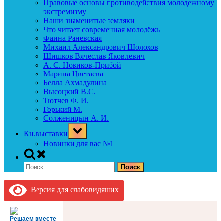
Правовые основы противодействия молодежному
экстремизму
Наши знаменитые земляки
Что читает современная молодёжь
Фаина Раневская
Михаил Александрович Шолохов
Шишков Вячеслав Яковлевич
А. С. Новиков-Прибой
Марина Цветаева
Белла Ахмадулина
Высоцкий В.С.
Тютчев Ф. И.
Горький М.
Солженицын А. И.
Toggle
Кн.выставки
sub-
menu
Новинки для вас №1
Toggle
search
Найти:
form
Версия для слабовидящих
Решаем вместе