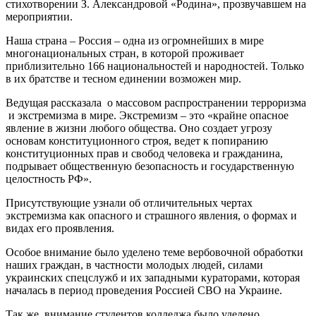
стихотворении З. Александровой «Родина», прозвучавшем на
мероприятии.
Наша страна – Россия – одна из огромнейших в мире
многонациональных стран, в которой проживает
приблизительно 166 национальностей и народностей. Только
в их братстве и тесном единении возможен мир.
Ведущая рассказала о массовом распространении терроризма
и экстремизма в мире. Экстремизм – это «крайне опасное
явление в жизни любого общества. Оно создает угрозу
основам конституционного строя, ведет к попиранию
конституционных прав и свобод человека и гражданина,
подрывает общественную безопасность и государственную
целостность РФ».
Присутствующие узнали об отличительных чертах
экстремизма как опасного и страшного явления, о формах и
видах его проявления.
Особое внимание было уделено теме вербовочной обработки
наших граждан, в частности молодых людей, силами
украинских спецслужб и их западными кураторами, которая
началась в период проведения Россией СВО на Украине.
Так же внимание студентов колледжа было уделено