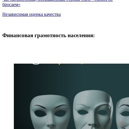
записям
Post:
бросаем»
Независимая оценка качества
Финансовая грамотность населения: