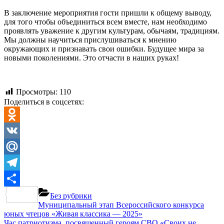
В заключение мероприятия гости пришли к общему выводу,
для того чтобы объединиться всем вместе, нам необходимо
проявлять уважение к другим культурам, обычаям, традициям.
Мы должны научиться прислушиваться к мнению
окружающих и признавать свои ошибки. Будущее мира за
новыми поколениями. Это отчасти в наших руках!
Просмотры:
110
Поделиться в соцсетях:
Odnoklassniki
VK
Mail.Ru
Telegram
Отправить
Без рубрики
Навигация
Previous
Муниципальный этап Всероссийского конкурса
Post:
юных чтецов «Живая классика — 2025»
по
Next
Час патриотизма, посвященный героям СВО «Своих не