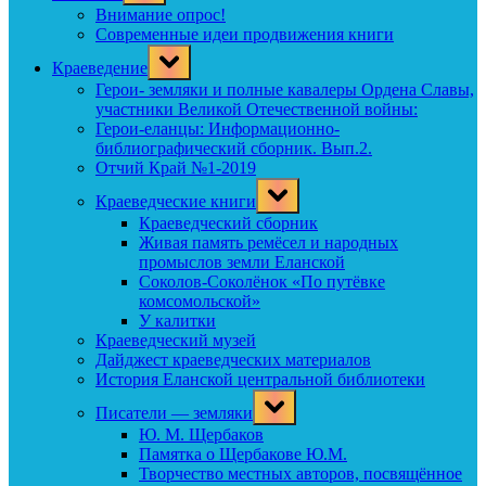
menu
Внимание опрос!
Современные идеи продвижения книги
Toggle
Краеведение
sub-
menu
Герои- земляки и полные кавалеры Ордена Славы,
участники Великой Отечественной войны:
Герои-еланцы: Информационно-
библиографический сборник. Вып.2.
Отчий Край №1-2019
Toggle
Краеведческие книги
sub-
menu
Краеведческий сборник
Живая память ремёсел и народных
промыслов земли Еланской
Соколов-Соколёнок «По путёвке
комсомольской»
У калитки
Краеведческий музей
Дайджест краеведческих материалов
История Еланской центральной библиотеки
Toggle
Писатели — земляки
sub-
menu
Ю. М. Щербаков
Памятка о Щербакове Ю.М.
Творчество местных авторов, посвящённое