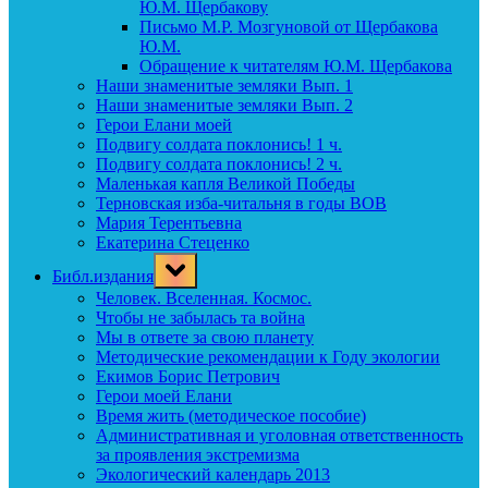
Ю.М. Щербакову
Письмо М.Р. Мозгуновой от Щербакова
Ю.М.
Обращение к читателям Ю.М. Щербакова
Наши знаменитые земляки Вып. 1
Наши знаменитые земляки Вып. 2
Герои Елани моей
Подвигу солдата поклонись! 1 ч.
Подвигу солдата поклонись! 2 ч.
Маленькая капля Великой Победы
Терновская изба-читальня в годы ВОВ
Мария Терентьевна
Екатерина Стеценко
Toggle
Библ.издания
sub-
menu
Человек. Вселенная. Космос.
Чтобы не забылась та война
Мы в ответе за свою планету
Методические рекомендации к Году экологии
Екимов Борис Петрович
Герои моей Елани
Время жить (методическое пособие)
Административная и уголовная ответственность
за проявления экстремизма
Экологический календарь 2013