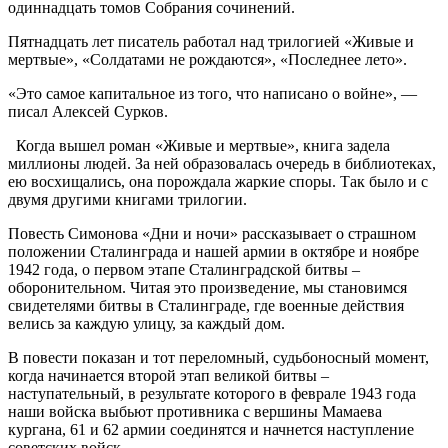
одиннадцать томов Собрания сочинений.
Пятнадцать лет писатель работал над трилогией «Живые и
мертвые», «Солдатами не рождаются», «Последнее лето».
«Это самое капитальное из того, что написано о войне», —
писал Алексей Сурков.
Когда вышел роман «Живые и мертвые», книга задела
миллионы людей. За ней образовалась очередь в библиотеках,
ею восхищались, она порождала жаркие споры. Так было и с
двумя другими книгами трилогии.
Повесть Симонова «Дни и ночи» рассказывает о страшном
положении Сталинграда и нашей армии в октябре и ноябре
1942 года, о первом этапе Сталинградской битвы –
оборонительном. Читая это произведение, мы становимся
свидетелями битвы в Сталинграде, где военные действия
велись за каждую улицу, за каждый дом.
В повести показан и тот переломный, судьбоносный момент,
когда начинается второй этап великой битвы –
наступательный, в результате которого в феврале 1943 года
наши войска выбьют противника с вершины Мамаева
кургана, 61 и 62 армии соединятся и начнется наступление
советских войск.