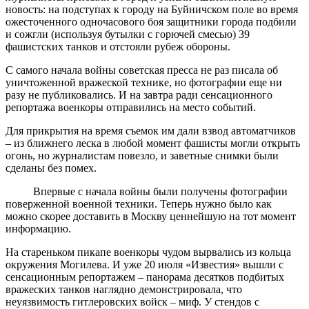
новость: на подступах к городу на Буйничском поле во время
ожесточенного одночасового боя защитники города подбили
и сожгли (используя бутылки с горючей смесью) 39
фашистских танков и отстояли рубеж обороны.
С самого начала войны советская пресса не раз писала об
уничтоженной вражеской технике, но фотографии еще ни
разу не публиковались. И на завтра ради сенсационного
репортажа военкоры отправились на место событий.
Для прикрытия на время съемок им дали взвод автоматчиков
– из ближнего леска в любой момент фашисты могли открыть
огонь, но журналистам повезло, и заветные снимки были
сделаны без помех.
Впервые с начала войны были получены фотографии
поверженной военной техники. Теперь нужно было как
можно скорее доставить в Москву ценнейшую на тот момент
информацию.
На стареньком пикапе военкоры чудом вырвались из кольца
окружения Могилева. И уже 20 июля «Известия» вышли с
сенсационным репортажем – панорама десятков подбитых
вражеских танков наглядно демонстрировала, что
неуязвимость гитлеровских войск – миф. У стендов с