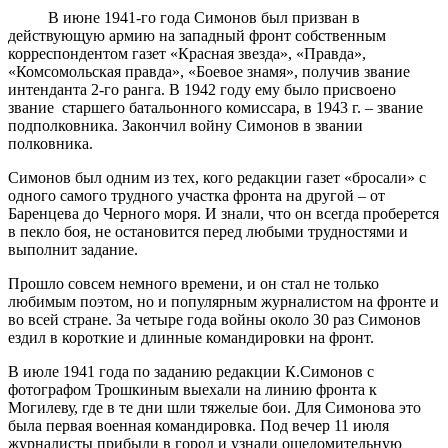
В июне 1941-го года Симонов был призван в
действующую армию на западный фронт собственным
корреспондентом газет «Красная звезда», «Правда»,
«Комсомольская правда», «Боевое знамя», получив звание
интенданта 2-го ранга. В 1942 году ему было присвоено
звание старшего батальонного комиссара, в 1943 г. – звание
подполковника. Закончил войну Симонов в звании
полковника.
Симонов был одним из тех, кого редакции газет «бросали» с
одного самого трудного участка фронта на другой – от
Баренцева до Черного моря. И знали, что он всегда проберется
в пекло боя, не остановится перед любыми трудностями и
выполнит задание.
Прошло совсем немного времени, и он стал не только
любимым поэтом, но и популярным журналистом на фронте и
во всей стране. За четыре года войны около 30 раз Симонов
ездил в короткие и длинные командировки на фронт.
В июле 1941 года по заданию редакции К.Симонов с
фотографом Трошкиным выехали на линию фронта к
Могилеву, где в те дни шли тяжелые бои. Для Симонова это
была первая военная командировка. Под вечер 11 июля
журналисты прибыли в город и узнали ошеломительную