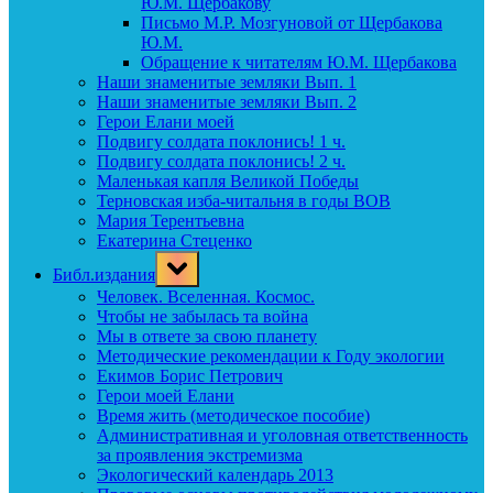
Ю.М. Щербакову
Письмо М.Р. Мозгуновой от Щербакова
Ю.М.
Обращение к читателям Ю.М. Щербакова
Наши знаменитые земляки Вып. 1
Наши знаменитые земляки Вып. 2
Герои Елани моей
Подвигу солдата поклонись! 1 ч.
Подвигу солдата поклонись! 2 ч.
Маленькая капля Великой Победы
Терновская изба-читальня в годы ВОВ
Мария Терентьевна
Екатерина Стеценко
Toggle
Библ.издания
sub-
menu
Человек. Вселенная. Космос.
Чтобы не забылась та война
Мы в ответе за свою планету
Методические рекомендации к Году экологии
Екимов Борис Петрович
Герои моей Елани
Время жить (методическое пособие)
Административная и уголовная ответственность
за проявления экстремизма
Экологический календарь 2013