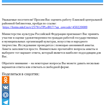
Уважаемые посетители! Просим Вас оценить работу Еланской центральной
районной библиотеки, пройдя по ссылке:
https://forms.mkrf.ru/e/2579/xTPLeBU7/?ap_orgcode=450220089
Министерство культуры Российской Федерации приглашает Вас принять
участие в оценке удовлетворенности граждан работой государственных
и муниципальных организаций культуры, искусства и народного
творчества. Исследование проводится с помощью анонимной анкеты.
Анкета заполняется просто. Внимательно прочитайте вопросы анкеты и
выберите тот вариант ответа, который является наиболее подходящим для
Вас.
Обратите внимание – на некоторые вопросы Вы можете давать несколько
вариантов ответа или отвечать в свободной форме.
Поделиться в соцсетях:
Odnoklassniki
VK
Mail.Ru