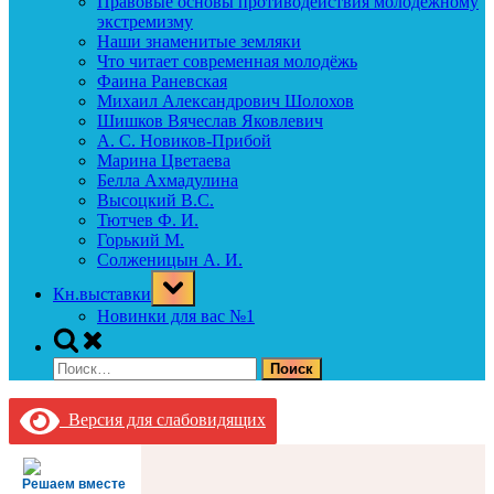
Правовые основы противодействия молодежному
экстремизму
Наши знаменитые земляки
Что читает современная молодёжь
Фаина Раневская
Михаил Александрович Шолохов
Шишков Вячеслав Яковлевич
А. С. Новиков-Прибой
Марина Цветаева
Белла Ахмадулина
Высоцкий В.С.
Тютчев Ф. И.
Горький М.
Солженицын А. И.
Toggle
Кн.выставки
sub-
menu
Новинки для вас №1
Toggle
search
Найти:
form
Версия для слабовидящих
Решаем вместе