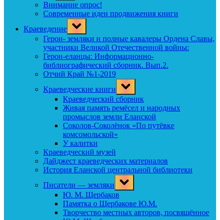
menu
Внимание опрос!
Современные идеи продвижения книги
Toggle
Краеведение
sub-
menu
Герои- земляки и полные кавалеры Ордена Славы,
участники Великой Отечественной войны:
Герои-еланцы: Информационно-
библиографический сборник. Вып.2.
Отчий Край №1-2019
Toggle
Краеведческие книги
sub-
menu
Краеведческий сборник
Живая память ремёсел и народных
промыслов земли Еланской
Соколов-Соколёнок «По путёвке
комсомольской»
У калитки
Краеведческий музей
Дайджест краеведческих материалов
История Еланской центральной библиотеки
Toggle
Писатели — земляки
sub-
menu
Ю. М. Щербаков
Памятка о Щербакове Ю.М.
Творчество местных авторов, посвящённое