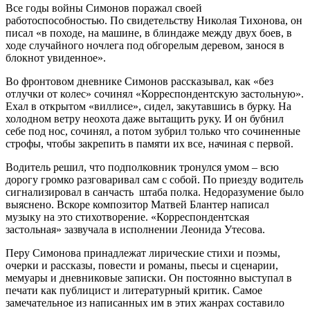
Все годы войны Симонов поражал своей
работоспособностью. По свидетельству Николая Тихонова, он
писал «в походе, на машине, в блиндаже между двух боев, в
ходе случайного ночлега под обгорелым деревом, занося в
блокнот увиденное».
Во фронтовом дневнике Симонов рассказывал, как «без
отлучки от колес» сочинял «Корреспондентскую застольную».
Ехал в открытом «виллисе», сидел, закутавшись в бурку. На
холодном ветру неохота даже вытащить руку. И он бубнил
себе под нос, сочинял, а потом зубрил только что сочиненные
строфы, чтобы закрепить в памяти их все, начиная с первой.
Водитель решил, что подполковник тронулся умом – всю
дорогу громко разговаривал сам с собой. По приезду водитель
сигнализировал в санчасть штаба полка. Недоразумение было
выяснено. Вскоре композитор Матвей Блантер написал
музыку на это стихотворение. «Корреспондентская
застольная» зазвучала в исполнении Леонида Утесова.
Перу Симонова принадлежат лирические стихи и поэмы,
очерки и рассказы, повести и романы, пьесы и сценарии,
мемуары и дневниковые записки. Он постоянно выступал в
печати как публицист и литературный критик. Самое
замечательное из написанных им в этих жанрах составило