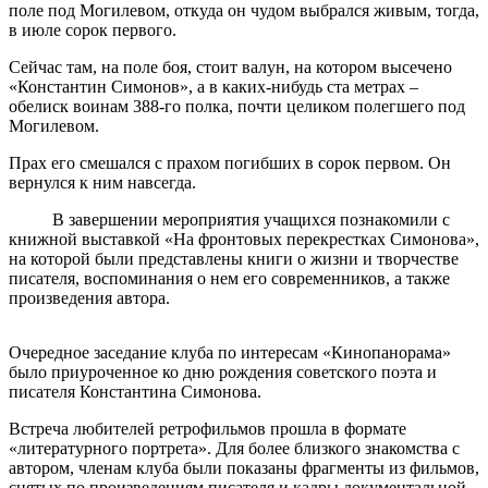
поле под Могилевом, откуда он чудом выбрался живым, тогда,
в июле сорок первого.
Сейчас там, на поле боя, стоит валун, на котором высечено
«Константин Симонов», а в каких-нибудь ста метрах –
обелиск воинам 388-го полка, почти целиком полегшего под
Могилевом.
Прах его смешался с прахом погибших в сорок первом. Он
вернулся к ним навсегда.
В завершении мероприятия учащихся познакомили с
книжной выставкой «На фронтовых перекрестках Симонова»,
на которой были представлены книги о жизни и творчестве
писателя, воспоминания о нем его современников, а также
произведения автора.
Очередное заседание клуба по интересам «Кинопанорама»
было приуроченное ко дню рождения советского поэта и
писателя Константина Симонова.
Встреча любителей ретрофильмов прошла в формате
«литературного портрета». Для более близкого знакомства с
автором, членам клуба были показаны фрагменты из фильмов,
снятых по произведениям писателя и кадры документальной