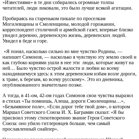
«Известиями» в те дни собирались огромные толпы
читателей, люди ликовали, это было лучше всякой агитации.
Пробираясь на стареньком пикапе по проселкам
Могилевщины и Смоленщины, молодой горожанин,
корреспондент столичной и армейской газет, впервые близко
увидел деревню, деревенскую жизнь, деревенских людей.
Увидел в беде и горе.
«Я понял, насколько сильно во мне чувство Родины, —
напишет Симонов, — насколько я чувствую эту землю своей и
как глубоко корнями ушли в нее эти люди, которые живут на
ней… Было чувство острой жалости и любви ко всему
находившемуся здесь: к этим деревенским избам возле дороги,
к траве, к березам, ко всему русскому». Это из дневника,
опубликованного значительно позже.
А тогда, в 41-ом, 42-ом годах Симонов свои чувства выразил
в стихах «Ты помнишь, Алеша, дороги Смоленщины…»,
«Безымянное поле», «Если дорог тебе твой дом», о котором
Маршал Советского Союза И. Х. Баграмян сказал: «Я бы
присвоил этому стихотворению звание Героя Советского
Союза: оно убило гитлеровцев больше, чем самый
прославленный снайпер».