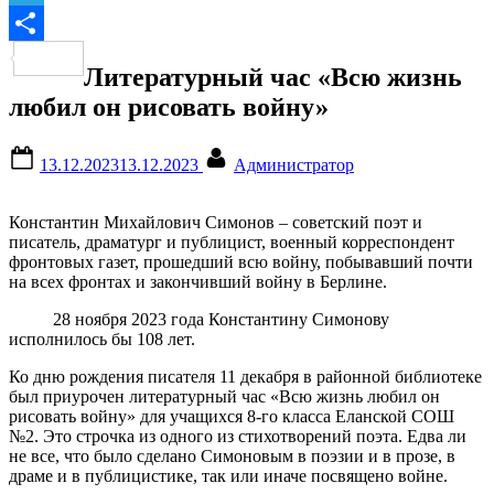
Telegram
Отправить
Литературный час «Всю жизнь
любил он рисовать войну»
Posted
By
13.12.2023
13.12.2023
Администратор
on
Константин Михайлович Симонов – советский поэт и
писатель, драматург и публицист, военный корреспондент
фронтовых газет, прошедший всю войну, побывавший почти
на всех фронтах и закончивший войну в Берлине.
28 ноября 2023 года Константину Симонову
исполнилось бы 108 лет.
Ко дню рождения писателя 11 декабря в районной библиотеке
был приурочен литературный час «Всю жизнь любил он
рисовать войну» для учащихся 8-го класса Еланской СОШ
№2. Это строчка из одного из стихотворений поэта. Едва ли
не все, что было сделано Симоновым в поэзии и в прозе, в
драме и в публицистике, так или иначе посвящено войне.