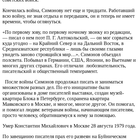
Кончилась война, Симонову нет еще и тридцати. Работавший
всю войну, не зная отдыха и передышек, он и теперь не имеет
времени, чтобы оглянуться.
«По первому зову, по первому ночному звонку из редакции,
— писал о нем поэт П. Г. Антокольский, — он мог сорваться
куда угодно – на Крайний Север и на Дальний Восток, в
Среднеазиатские республики – лишь бы своими глазами
увидеть заново строящийся мир…». Симонов объездил
полсвета. Побывал в Германии, США, Японии, во Вьетнаме и
многих других странах. Его отличали любознательность,
писательский и общественный темперамент.
После войны Симонов продолжал писать и заниматься
множеством разных дел. По его инициативе были
организованы в доме писателей выставки, создан музей-
квартира Блока в Петербурге, сохранена квартира
Маяковского в Москве, и многое, многое другое. Он помогал,
и помогал людям: ветеранам войны, начинающим писателям,
просто человеку, обратившемуся к нему за помощью.
Умер Константин Михайлович в Москве 28 августа 1979 года.
По завещанию писателя прах его развеян на Буйническом