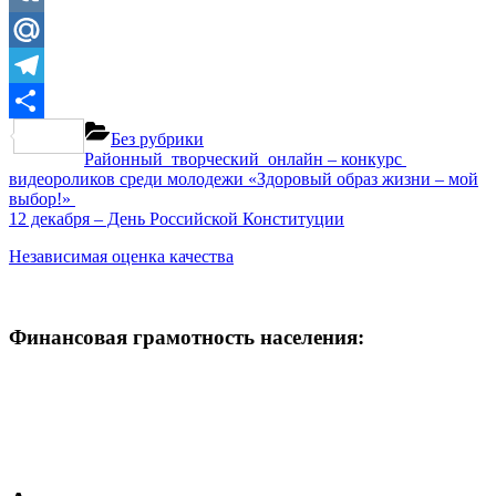
VK
Mail.Ru
Telegram
Отправить
Без рубрики
Навигация
Previous
Районный творческий онлайн – конкурс
Post:
видеороликов среди молодежи «Здоровый образ жизни – мой
по
выбор!»
записям
Next
12 декабря – День Российской Конституции
Post:
Независимая оценка качества
Финансовая грамотность населения: