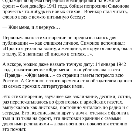
Однажды во время очередной командировки на Южный
фронт – был декабрь 1941 года, бойцы попросили Симонова
прочесть что-нибудь из новых стихов. Военкор стал читать,
словно ведя с кем-то интимную беседу:
— Жди меня, и я вернусь…
Первоначально стихотворение не предназначалось для
публикации — как слишком личное. Симонов вспоминал:
«Просто я уехал на войну, а женщина, которую я любил, была
в тылу. И я написал ей письмо в стихах…».
А вскоре, можно даже назвать точную дату: 14 января 1942
года, стихотворение «Жди меня…» опубликовала газета
«Правда». «Жди меня…» со страниц газеты потрясло всю
Россию. А Симонов с этого времени стал обладателем одного
из самых громких литературных имен.
Это стихотворение, звучащее как заклинание, десятки, сотни,
раз перепечатывалось во фронтовых и армейских газетах,
выпускалось как листовка, постоянно читалось по радио и с
эстрады. Его переписывали друг у друга, отсылая с фронта в
тыл и из тыла на фронт, эти листовки хранили с самыми
дорогими реликвиями – люди военного поколения отлично
это помнят.