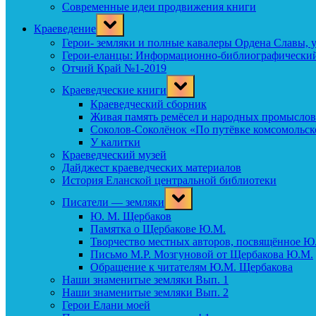
Современные идеи продвижения книги
Toggle
Краеведение
sub-
menu
Герои- земляки и полные кавалеры Ордена Славы, 
Герои-еланцы: Информационно-библиографический
Отчий Край №1-2019
Toggle
Краеведческие книги
sub-
menu
Краеведческий сборник
Живая память ремёсел и народных промыслов
Соколов-Соколёнок «По путёвке комсомольск
У калитки
Краеведческий музей
Дайджест краеведческих материалов
История Еланской центральной библиотеки
Toggle
Писатели — земляки
sub-
menu
Ю. М. Щербаков
Памятка о Щербакове Ю.М.
Творчество местных авторов, посвящённое Ю
Письмо М.Р. Мозгуновой от Щербакова Ю.М.
Обращение к читателям Ю.М. Щербакова
Наши знаменитые земляки Вып. 1
Наши знаменитые земляки Вып. 2
Герои Елани моей