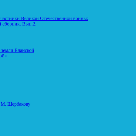
участники Великой Отечественной войны:
 сборник. Вып.2.
 земли Еланской
ой»
.М. Щербакову