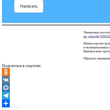
Написать
Уважаемые посетит
ap_orgcode=45022
Министерство куль
и муниципальных о
Внимательно прочи
Обратите внимание
Поделиться в соцсетях:
Odnoklassniki
VK
Mail.Ru
Telegram