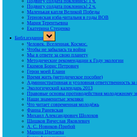
Подвигу солдата поклонись! 1 ч.
Подвигу солдата поклонись! 2 ч.
Маленькая капля Великой Победы
Терновская изба-читальня в годы ВОВ
Мария Терентьевна
Екатерина Стеценко
Toggle
Библ.издания
sub-
menu
Человек. Вселенная. Космос.
Чтобы не забылась та война
Мы в ответе за свою планету
Методические рекомендации к Году экологии
Екимов Борис Петрович
Герои моей Елани
Время жить (методическое пособие)
Административная и уголовная ответственность за
Экологический календарь 2013
Правовые основы противодействия молодежному э
Наши знаменитые земляки
Что читает современная молодёжь
Фаина Раневская
Михаил Александрович Шолохов
Шишков Вячеслав Яковлевич
А. С. Новиков-Прибой
Марина Цветаева