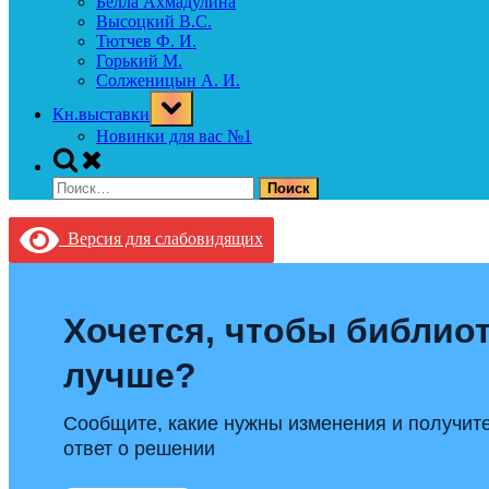
Белла Ахмадулина
Высоцкий В.С.
Тютчев Ф. И.
Горький М.
Солженицын А. И.
Toggle
Кн.выставки
sub-
menu
Новинки для вас №1
Toggle
search
Найти:
form
Версия для слабовидящих
Хочется, чтобы библиот
лучше?
Сообщите, какие нужны изменения и получит
ответ о решении