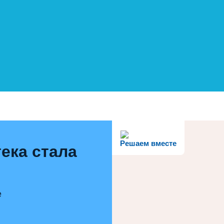
Решаем вместе
ека стала
е