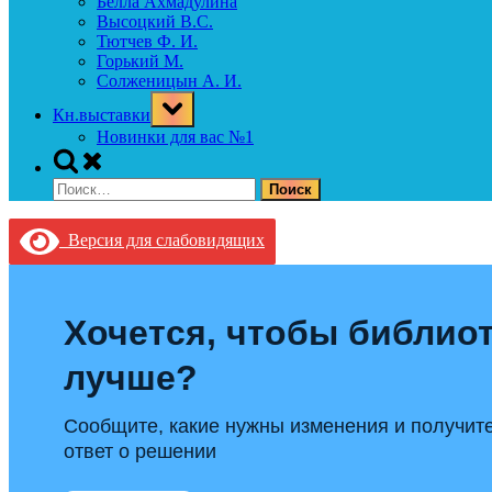
Белла Ахмадулина
Высоцкий В.С.
Тютчев Ф. И.
Горький М.
Солженицын А. И.
Toggle
Кн.выставки
sub-
menu
Новинки для вас №1
Toggle
search
Найти:
form
Версия для слабовидящих
Хочется, чтобы библиот
лучше?
Сообщите, какие нужны изменения и получит
ответ о решении