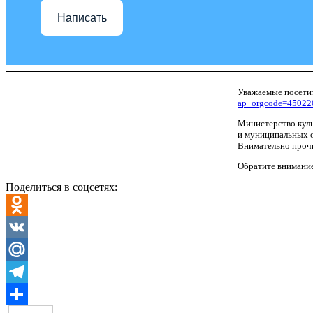
Написать
Уважаемые посетит
ap_orgcode=45022
Министерство куль
и муниципальных о
Внимательно прочи
Обратите внимание
Поделиться в соцсетях:
Odnoklassniki
VK
Mail.Ru
Telegram