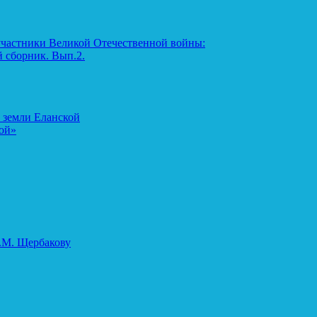
участники Великой Отечественной войны:
 сборник. Вып.2.
 земли Еланской
ой»
.М. Щербакову