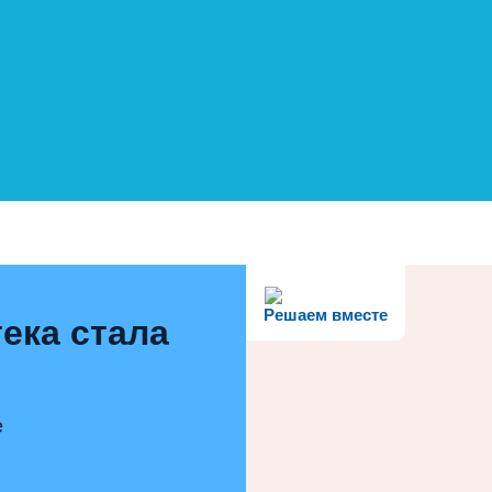
Решаем вместе
ека стала
е