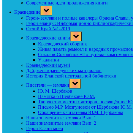
Современные идеи продвижения книги
Toggle
Краеведение
sub-
menu
Герои- земляки и полные кавалеры Ордена Славы, 
Герои-еланцы: Информационно-библиографический
Отчий Край №1-2019
Toggle
Краеведческие книги
sub-
menu
Краеведческий сборник
Живая память ремёсел и народных промыслов
Соколов-Соколёнок «По путёвке комсомольск
У калитки
Краеведческий музей
Дайджест краеведческих материалов
История Еланской центральной библиотеки
Toggle
Писатели — земляки
sub-
menu
Ю. М. Щербаков
Памятка о Щербакове Ю.М.
Творчество местных авторов, посвящённое Ю
Письмо М.Р. Мозгуновой от Щербакова Ю.М.
Обращение к читателям Ю.М. Щербакова
Наши знаменитые земляки Вып. 1
Наши знаменитые земляки Вып. 2
Герои Елани моей