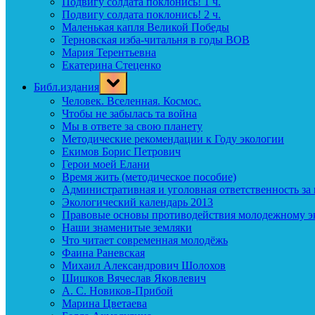
Подвигу солдата поклонись! 1 ч.
Подвигу солдата поклонись! 2 ч.
Маленькая капля Великой Победы
Терновская изба-читальня в годы ВОВ
Мария Терентьевна
Екатерина Стеценко
Toggle
Библ.издания
sub-
menu
Человек. Вселенная. Космос.
Чтобы не забылась та война
Мы в ответе за свою планету
Методические рекомендации к Году экологии
Екимов Борис Петрович
Герои моей Елани
Время жить (методическое пособие)
Административная и уголовная ответственность за
Экологический календарь 2013
Правовые основы противодействия молодежному э
Наши знаменитые земляки
Что читает современная молодёжь
Фаина Раневская
Михаил Александрович Шолохов
Шишков Вячеслав Яковлевич
А. С. Новиков-Прибой
Марина Цветаева