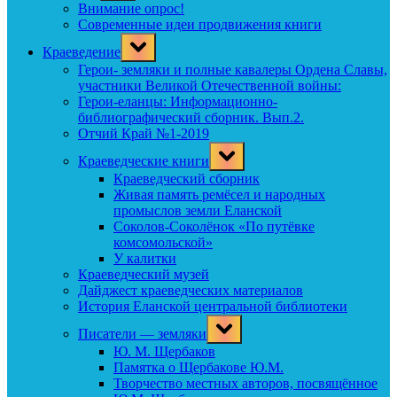
menu
Внимание опрос!
Современные идеи продвижения книги
Toggle
Краеведение
sub-
menu
Герои- земляки и полные кавалеры Ордена Славы,
участники Великой Отечественной войны:
Герои-еланцы: Информационно-
библиографический сборник. Вып.2.
Отчий Край №1-2019
Toggle
Краеведческие книги
sub-
menu
Краеведческий сборник
Живая память ремёсел и народных
промыслов земли Еланской
Соколов-Соколёнок «По путёвке
комсомольской»
У калитки
Краеведческий музей
Дайджест краеведческих материалов
История Еланской центральной библиотеки
Toggle
Писатели — земляки
sub-
menu
Ю. М. Щербаков
Памятка о Щербакове Ю.М.
Творчество местных авторов, посвящённое