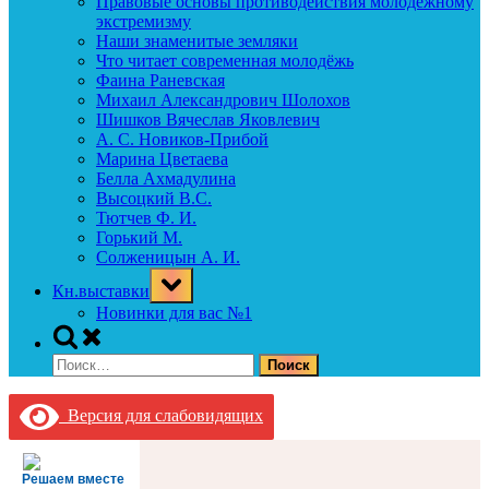
Правовые основы противодействия молодежному
экстремизму
Наши знаменитые земляки
Что читает современная молодёжь
Фаина Раневская
Михаил Александрович Шолохов
Шишков Вячеслав Яковлевич
А. С. Новиков-Прибой
Марина Цветаева
Белла Ахмадулина
Высоцкий В.С.
Тютчев Ф. И.
Горький М.
Солженицын А. И.
Toggle
Кн.выставки
sub-
menu
Новинки для вас №1
Toggle
search
Найти:
form
Версия для слабовидящих
Решаем вместе