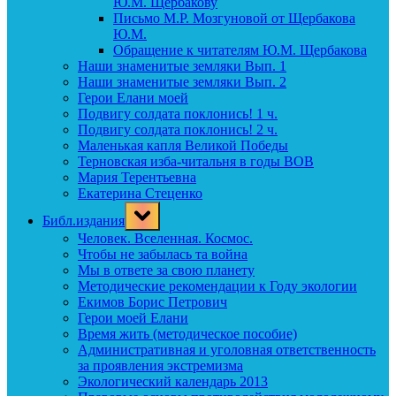
Ю.М. Щербакову
Письмо М.Р. Мозгуновой от Щербакова
Ю.М.
Обращение к читателям Ю.М. Щербакова
Наши знаменитые земляки Вып. 1
Наши знаменитые земляки Вып. 2
Герои Елани моей
Подвигу солдата поклонись! 1 ч.
Подвигу солдата поклонись! 2 ч.
Маленькая капля Великой Победы
Терновская изба-читальня в годы ВОВ
Мария Терентьевна
Екатерина Стеценко
Toggle
Библ.издания
sub-
menu
Человек. Вселенная. Космос.
Чтобы не забылась та война
Мы в ответе за свою планету
Методические рекомендации к Году экологии
Екимов Борис Петрович
Герои моей Елани
Время жить (методическое пособие)
Административная и уголовная ответственность
за проявления экстремизма
Экологический календарь 2013