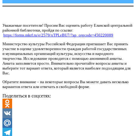
Уважаемые посетители! Просим Вас оценить работу Еланской центральной
районной библиотеки, пройдя по ссылке:
https://forms.mkrf.ru/e/2579/xTPLeBU7/?ap_orgcode=450220089
Министерство культуры Российской Федерации приглашает Вас принять
участие в оценке удовлетворенности граждан работой государственных
и муниципальных организаций культуры, искусства и народного
творчества. Исследование проводится с помощью анонимной анкеты.
Анкета заполняется просто. Внимательно прочитайте вопросы анкеты и
выберите тот вариант ответа, который является наиболее подходящим для
Вас.
Обратите внимание – на некоторые вопросы Вы можете давать несколько
вариантов ответа или отвечать в свободной форме.
Поделиться в соцсетях:
Odnoklassniki
VK
Mail.Ru